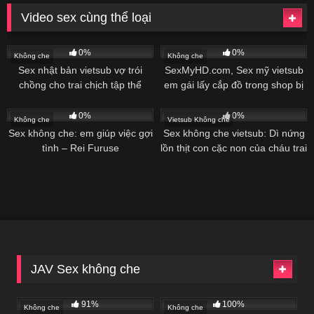
Video sex cùng thể loại
0%
0%
Không che
Không che
Sex nhật bản vietsub vợ trói
SexMyHD.com, Sex mỹ vietsub
chồng cho trai chịch tập thể
em gái lấy cắp đồ trong shop bị
bắt gặp
0%
0%
Không che
Vietsub Không che
Sex không che: em giúp việc gợi
Sex không che vietsub: Dì nứng
tình – Rei Furuse
lồn thịt con cặc non của cháu trai
JAV Sex không che
91%
100%
Không che
Không che