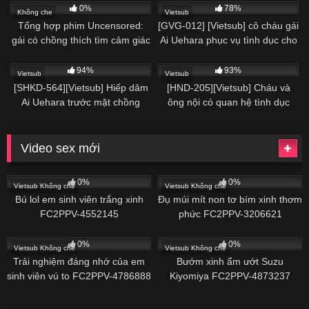
0%
78%
Không che
Vietsub
Tổng hợp phim Uncensored:
[GVG-012] [Vietsub] cô cháu gái
gái có chồng thích tìm cảm giác
Ai Uehara phục vụ tình dục cho
lạ – CRB-052621-001
ông
94%
93%
Vietsub
Vietsub
[SHKD-564][Vietsub] Hiếp dâm
[HND-205][Vietsub] Cháu và
Ai Uehara trước mặt chồng
ông nội có quan hệ tình dục
trong kỳ nghỉ – Ai Uehara
Video sex mới
0%
0%
Vietsub Không che
Vietsub Không che
Bú lol em sinh viên trắng xinh
Đụ múi mít non tơ bím xinh thơm
FC2PPV-4552145
phức FC2PPV-3206621
0%
0%
Vietsub Không che
Vietsub Không che
Trải nghiệm đáng nhớ của em
Bướm xinh ẩm ướt Suzu
sinh viên vú to FC2PPV-4786888
Kiyomiya FC2PPV-4873237