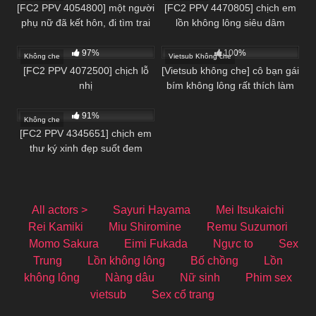
[FC2 PPV 4054800] một người
[FC2 PPV 4470805] chịch em
phụ nữ đã kết hôn, đi tìm trai
lồn không lông siêu dâm
trẻ làm tình
97%
100%
Không che
Vietsub Không che
[FC2 PPV 4072500] chịch lỗ
[Vietsub không che] cô bạn gái
nhị
bím không lông rất thích làm
tình
91%
Không che
[FC2 PPV 4345651] chịch em
thư ký xinh đẹp suốt đem
All actors >
Sayuri Hayama
Mei Itsukaichi
Rei Kamiki
Miu Shiromine
Remu Suzumori
Momo Sakura
Eimi Fukada
Ngực to
Sex
Trung
Lồn không lông
Bố chồng
Lồn
không lông
Nàng dâu
Nữ sinh
Phim sex
vietsub
Sex cổ trang