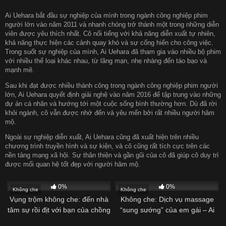
Ai Uehara bắt đầu sự nghiệp của mình trong ngành công nghiệp phim
người lớn vào năm 2011 và nhanh chóng trở thành một trong những diễn
viên được yêu thích nhất. Cô nổi tiếng với khả năng diễn xuất tự nhiên,
khả năng thực hiện các cảnh quay khó và sự cống hiến cho công việc.
Trong suốt sự nghiệp của mình, Ai Uehara đã tham gia vào nhiều bộ phim
với nhiều thể loại khác nhau, từ lãng mạn, nhẹ nhàng đến táo bạo và
mạnh mẽ.
Sau khi đạt được nhiều thành công trong ngành công nghiệp phim người
lớn, Ai Uehara quyết định giải nghệ vào năm 2016 để tập trung vào những
dự án cá nhân và hướng tới một cuộc sống bình thường hơn. Dù đã rời
khỏi ngành, cô vẫn được nhớ đến và yêu mến bởi rất nhiều người hâm
mộ.
Ngoài sự nghiệp diễn xuất, Ai Uehara cũng đã xuất hiện trên nhiều
chương trình truyền hình và sự kiện, và cô cũng rất tích cực trên các
nền tảng mạng xã hội. Sự thân thiện và gần gũi của cô đã giúp cô duy trì
được mối quan hệ tốt đẹp với người hâm mộ.
0%
0%
Không che
Không che
Vụng trộm không che: đến nhà
Không che: Dịch vụ massage
tâm sự rồi địt với bạn của chồng
“sung sướng” của em gái – Ai
– CRB-101116-279
Uehara – CRB-042415-860