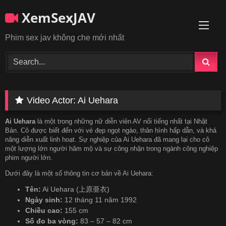
Skip
XemSexJAV
to
content
Phim sex jav không che mới nhất
Video Actor:
Ai Uehara
Ai Uehara
là một trong những nữ diễn viên AV nổi tiếng nhất tại Nhật
Bản. Cô được biết đến với vẻ đẹp ngọt ngào, thân hình hấp dẫn, và khả
năng diễn xuất linh hoạt. Sự nghiệp của Ai Uehara đã mang lại cho cô
một lượng lớn người hâm mộ và sự công nhận trong ngành công nghiệp
phim người lớn.
Dưới đây là một số thông tin cơ bản về Ai Uehara:
Tên:
Ai Uehara (上原亜衣)
Ngày sinh:
12 tháng 11 năm 1992
Chiều cao:
155 cm
Số đo ba vòng:
83 – 57 – 82 cm